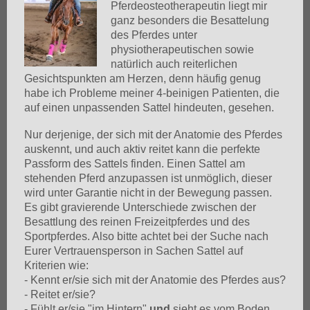
Pferdeosteotherapeutin liegt mir
ganz besonders die Besattelung
des Pferdes unter
physiotherapeutischen sowie
natürlich auch reiterlichen
Gesichtspunkten am Herzen, denn häufig genug
habe ich Probleme meiner 4-beinigen Patienten, die
auf einen unpassenden Sattel hindeuten, gesehen.
Nur derjenige, der sich mit der Anatomie des Pferdes
auskennt, und auch aktiv reitet kann die perfekte
Passform des Sattels finden. Einen Sattel am
stehenden Pferd anzupassen ist unmöglich, dieser
wird unter Garantie nicht in der Bewegung passen.
Es gibt gravierende Unterschiede zwischen der
Besattlung des reinen Freizeitpferdes und des
Sportpferdes. Also bitte achtet bei der Suche nach
Eurer Vertrauensperson in Sachen Sattel auf
Kriterien wie:
- Kennt er/sie sich mit der Anatomie des Pferdes aus?
- Reitet er/sie?
- Fühlt er/sie "im Hintern"
und
sieht es vom Boden