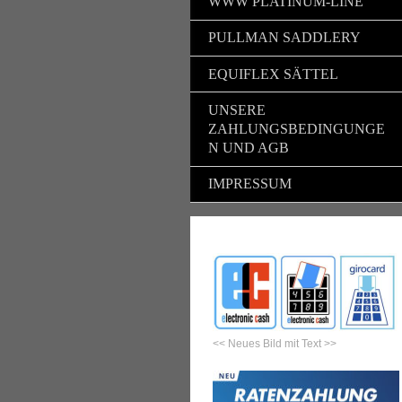
WWW PLATINUM-LINE
PULLMAN SADDLERY
EQUIFLEX SÄTTEL
UNSERE
ZAHLUNGSBEDINGUNGE
N UND AGB
IMPRESSUM
<< Neues Bild mit Text >>